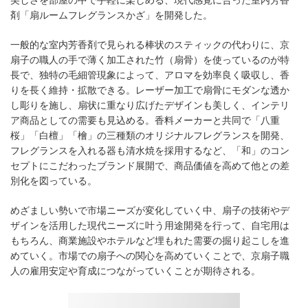
剤「扇ルームフレグランスかざ」を開発した。
一般的な室内芳香剤で見られる棒状のスティックの代わりに、京
扇子の職人の手で薄く加工された竹（扇骨）を使っているのが特
長で、独特の毛細管現象によって、アロマを効率良く吸収し、香
りを長く維持・拡散できる。レーザー加工で扇骨にモダンな透か
し彫りを施し、扇状に重なり広げたデザインも美しく、インテリ
ア商品としての需要も見込める。香料メーカーと共同で「八重
桜」「白檀」「檜」の三種類のオリジナルフレグランスを開発、
フレグランスを入れる器も清水焼を採用するなど、「和」のコン
セプトにこだわったブランド展開で、商品価値を高めて他との差
別化を図っている。
めざましい勢いで市場ニーズが変化していく中、扇子の技術やデ
ザインを活用した現代ニーズに叶う用途開発を行って、自宅用は
もちろん、商業施設やホテルなど埋もれた需要の掘り起こしを進
めていく。市場での扇子への関心を高めていくことで、京扇子職
人の雇用安定や育成につながっていくことが期待される。