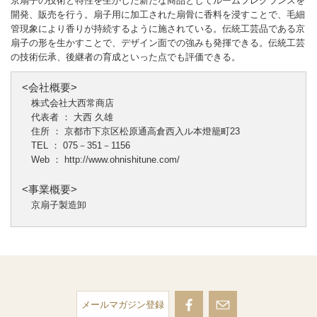
京扇子の技術と特性を生かした新たな商品としてルームフレグランスを
開発、販売を行う。扇子用に加工された扇骨に香料を浸すことで、毛細
管現象により香りが持続するように施されている。伝統工芸品である京
扇子の形を生かすことで、デザイン面での強みも発揮できる。伝統工芸
の技術伝承、後継者の育成といった点でも評価できる。
<会社概要>
株式会社大西常商店
代表者 ： 大西 久雄
住所 ： 京都市下京区松原通高倉西入ル本燈籠町23
TEL ： 075－351－1156
Web ：
http://www.ohnishitune.com/
<事業概要>
京扇子製造卸
メールマガジン登録