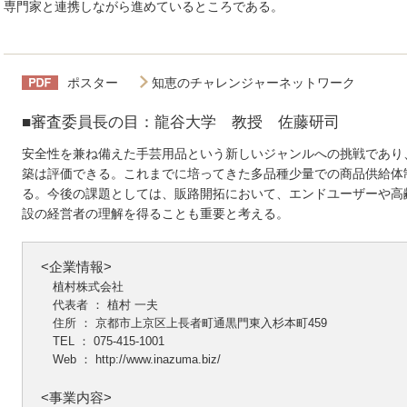
専門家と連携しながら進めているところである。
ポスター
知恵のチャレンジャーネットワーク
■審査委員長の目：龍谷大学 教授 佐藤研司
安全性を兼ね備えた手芸用品という新しいジャンルへの挑戦であり
築は評価できる。これまでに培ってきた多品種少量での商品供給体
る。今後の課題としては、販路開拓において、エンドユーザーや高
設の経営者の理解を得ることも重要と考える。
<企業情報>
植村株式会社
代表者 ： 植村 一夫
住所 ： 京都市上京区上長者町通黒門東入杉本町459
TEL ： 075-415-1001
Web ：
http://www.inazuma.biz/
<事業内容>