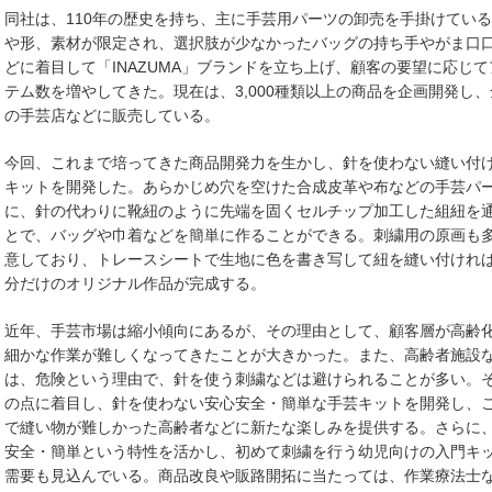
同社は、110年の歴史を持ち、主に手芸用パーツの卸売を手掛けてい
や形、素材が限定され、選択肢が少なかったバッグの持ち手やがま口
どに着目して「INAZUMA」ブランドを立ち上げ、顧客の要望に応じて
テム数を増やしてきた。現在は、3,000種類以上の商品を企画開発し、
の手芸店などに販売している。
今回、これまで培ってきた商品開発力を生かし、針を使わない縫い付
キットを開発した。あらかじめ穴を空けた合成皮革や布などの手芸パ
に、針の代わりに靴紐のように先端を固くセルチップ加工した組紐を
とで、バッグや巾着などを簡単に作ることができる。刺繍用の原画も
意しており、トレースシートで生地に色を書き写して紐を縫い付けれ
分だけのオリジナル作品が完成する。
近年、手芸市場は縮小傾向にあるが、その理由として、顧客層が高齢
細かな作業が難しくなってきたことが大きかった。また、高齢者施設
は、危険という理由で、針を使う刺繍などは避けられることが多い。
の点に着目し、針を使わない安心安全・簡単な手芸キットを開発し、
で縫い物が難しかった高齢者などに新たな楽しみを提供する。さらに
安全・簡単という特性を活かし、初めて刺繍を行う幼児向けの入門キ
需要も見込んでいる。商品改良や販路開拓に当たっては、作業療法士