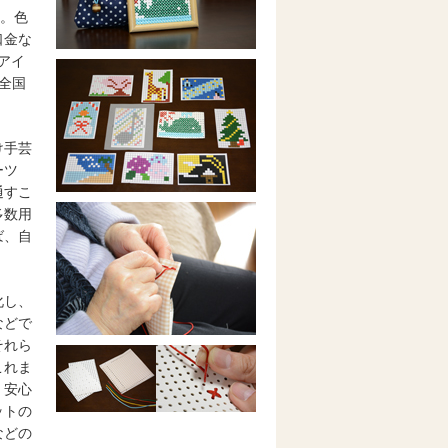
る。色
口金な
アイ
全国
け手芸
ーツ
通すこ
多数用
ば、自
化し、
などで
それら
これま
、安心
ットの
などの