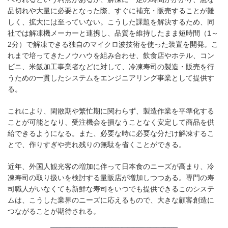
品切れや大量に必要となった際、すぐに補充・販売することが難
しく、拡大には至っていない。こうした課題を解決するため、同
社では解凍機メーカーと連携し、品質を維持したまま短時間（1～
2分）で解凍できる独自のマイクロ波技術を使った装置を開発。こ
れまで培ってきたノウハウを組み合わせ、飲食店やホテル、コン
ビニ、米飯加工事業者などに対して、冷凍寿司の製造・販売を行
うための一貫したシステムをエンジニアリング事業として提供す
る。
これにより、閑散期や繁忙期に関わらず、製造作業を平準化する
ことが可能となり、受注機会を損なうことなく安定して商品を供
給できるようになる。また、必要な時に必要な分だけ解凍するこ
とで、作りすぎや売れ残りの無駄を省くことができる。
近年、外国人観光客の増加に伴って日本食のニーズが高まり、冷
凍寿司の取り扱いを検討する量販店が増加しつつある。専門の寿
司職人がいなくても新鮮な寿司をいつでも提供できるこのシステ
ムは、こうした業界のニーズに応えるもので、大きな顧客創造に
つながることが期待される。