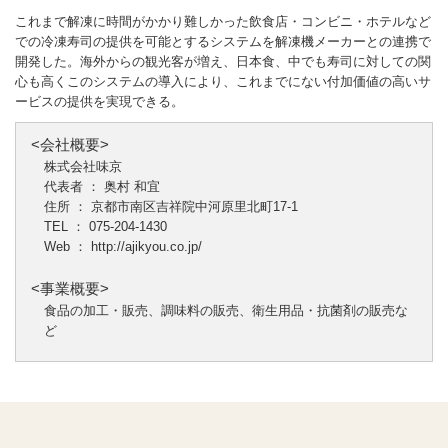
これまで解凍に時間がかかり難しかった飲食店・コンビニ・ホテルなど
での冷凍寿司の提供を可能とするシステムを解凍機メーカーとの連携で
開発した。海外からの観光客が増え、日本食、中でも寿司に対しての関
心も高くこのシステムの導入により、これまでにない付加価値の高いサ
ービスの提供を実現できる。
<会社概要>
株式会社味京
代表者 ： 奥村 和宜
住所 ： 京都市南区吉祥院中河原里北町17-1
TEL ： 075-204-1430
Web ：
http://ajikyou.co.jp/
<事業概要>
食品の加工・販売、調味料の販売、衛生用品・抗菌剤の販売な
ど