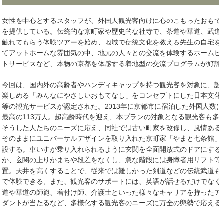
女性を中心とするスタッフが、外国人観光客向けに心のこもったおも
を提供している。伝統的な京町家や歴史的な社寺で、茶道や華道、武
触れてもらう体験ツアーを始め、地域で伝統文化を教える先生の自宅
てアットホームな雰囲気の中、地元の人々との交流を体験するホーム
トサービスなど、本物の京都を体感する着地型の交流プログラムが好
今回は、国内外の高齢者やハンディキャップを持つ観光客を対象に、
楽しめる「みんなにやさしいおもてなし」をコンセプトにした日本文
等の観光サービスが認定された。2013年に京都市に宿泊した外国人数
最高の113万人。超高齢時代を迎え、本プランの対象となる観光客も
そうした人たちのニーズに応え、同社では古い町家を改修し、風情あ
そのままにユニバーサルデザインを取り入れた京町家「やまと七条館
設する。車いすが乗り入れられるように玄関を全面開放式のドアにす
か、玄関の上りかまちや段差をなくし、急な階段には身障者用リフト
置。天井を高くすることで、従来では難しかった剣道などの伝統武道
で体験できる。また、観光客のサポートには、英語が話せるだけでな
道や華道の師範、着付け師、介護士といった様々なキャリアを持った
ダントが当たるなど、多様化する観光客のニーズに万全の態勢で応え