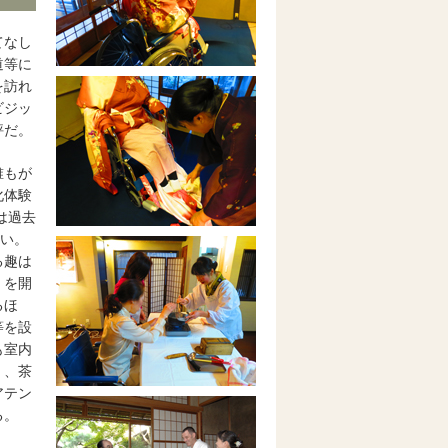
てなし
道等に
を訪れ
ビジッ
評だ。
誰もが
化体験
は過去
多い。
る趣は
」を開
るほ
等を設
も室内
く、茶
アテン
る。