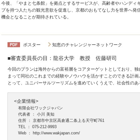
今後、「やまと七条館」を拠点とするサービスが、高齢者やハンディ
プを持つ人たちの観光意欲を促進し、京都のおもてなし力を世界へ発
機会となることが期待されている。
ポスター
知恵のチャレンジャーネットワーク
■審査委員長の目：龍谷大学 教授 佐藤研司
今回のプランは海外からの富裕層をコアターゲットとしており、独
まって同社のこれまでの経験やノウハウを活かすことのできる計画
とって、ユニバーサルツーリズムを進めていくうえで、社会性のあ
<企業情報>
有限会社ワックジャパン
代表者 ： 小川 美知
住所 ： 京都市中京区高倉通二条上る天守町761
TEL ： 075-212-9993
Web ：
http://www.wakjapan.com/