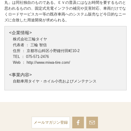
丸」は同社独自のものである。ＥＶの普及にはなお時間を要するものと
思われるものの、固定式充電インフラの補完や災害対応、車両だけでな
くロードサービスカー等の既存車両へのシステム販売など今日的なニー
ズに合致した用途開発が求められる。
<企業情報>
株式会社三輪タイヤ
代表者 ： 三輪 智信
住所 ： 京都市山科区小野鐘付田町10‐2
TEL ： 075-571-2476
Web ：
http://www.miwa-tire.com/
<事業内容>
自動車用タイヤ・ホイル小売およびメンテナンス
メールマガジン登録