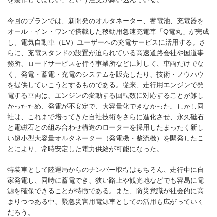
今回のプランでは、新開発のオルタネーター、蓄電池、充電器を
オール・イン・ワンで搭載した移動用急速充電車「Q電丸」が完成
し、電気自動車（EV）ユーザーへの充電サービスに活用する。さ
らに、充電スタンドの設置が迫られている高速道路会社や国道事
務所、ロードサービスを行う事業所などに対して、車両だけでな
く、発電・蓄電・充電のシステムを販売したり、技術・ノウハウ
を提供していこうとするものである。従来、走行用エンジンで発
電する車両は、エンジンの変動する回転数に対応することが難し
かったため、発電が不安定で、大容量化できなかった。しかし同
社は、これまで培ってきた自社技術をさらに進化させ、永久磁石
と電磁石との組み合わせ構造のローターを採用したまったく新し
い超小型大容量オルタネーター（発電機・整流機）を開発したこ
とにより、常時安定した電力供給が可能になった。
特装車として陸運局からのナンバー取得はもちろん、走行中に自
家発電し、同時に蓄電でき、狭い路上や観光地などでも容易に電
源を確保できることが特徴である。また、防災意識が社会的に高
まりつつある中、緊急災害用電源車としての活用も広がっていく
だろう。