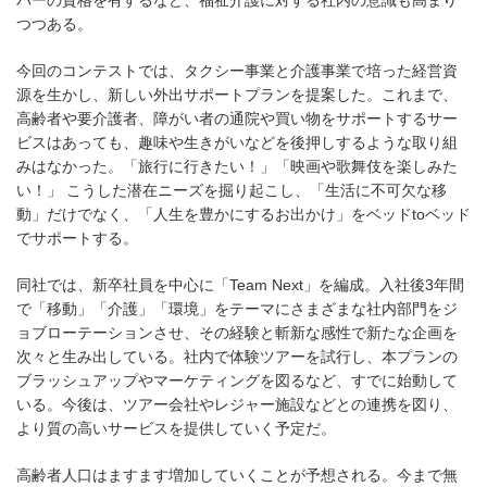
つつある。
今回のコンテストでは、タクシー事業と介護事業で培った経営資
源を生かし、新しい外出サポートプランを提案した。これまで、
高齢者や要介護者、障がい者の通院や買い物をサポートするサー
ビスはあっても、趣味や生きがいなどを後押しするような取り組
みはなかった。「旅行に行きたい！」「映画や歌舞伎を楽しみた
い！」 こうした潜在ニーズを掘り起こし、「生活に不可欠な移
動」だけでなく、「人生を豊かにするお出かけ」をベッドtoベッド
でサポートする。
同社では、新卒社員を中心に「Team Next」を編成。入社後3年間
で「移動」「介護」「環境」をテーマにさまざまな社内部門をジ
ョブローテーションさせ、その経験と斬新な感性で新たな企画を
次々と生み出している。社内で体験ツアーを試行し、本プランの
ブラッシュアップやマーケティングを図るなど、すでに始動して
いる。今後は、ツアー会社やレジャー施設などとの連携を図り、
より質の高いサービスを提供していく予定だ。
高齢者人口はますます増加していくことが予想される。今まで無