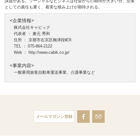
課題がある。ソーシャルなビジネスは社会からの期待が大きい分、企業
としての責任も重く、着実な積み上げが期待される。
<企業情報>
株式会社キャビック
代表者 ： 兼元 秀和
住所 ： 京都市右京区梅津段町8
TEL ： 075-864-2122
Web ：
http://www.cabik.co.jp/
<事業内容>
一般乗用旅客自動車運送事業、介護事業など
メールマガジン登録