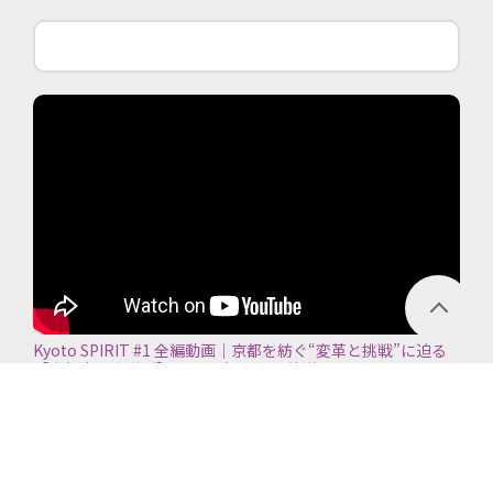
Kyoto SPIRIT #1 全編動画｜京都を紡ぐ“変革と挑戦”に迫る
【京都商工会議所】＜2026年7月5日放送＞