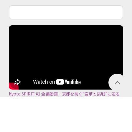
Kyoto SPIRIT #1 全編動画｜京都を紡ぐ“変革と挑戦”に迫る
【京都商工会議所】＜2026年7月5日放送＞