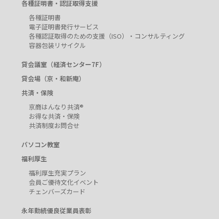
各種証明書・認証取得支援
各種証明書
電子証明書発行サービス
各種認証取得のための支援（ISO）・コンサルティング
容器包装リサイクル
貸会議室（経済センター7F）
貸会場（京・和新庵）
共済・保険
京商はんなり共済®
お得な共済・保険
共済制度お問合せ
パソコン教室
福利厚生
福利厚生充実プラン
会員ご優待文化イベント
チェンバーズカード
永年勤続優良従業員表彰