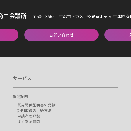
商工会議所
〒600-8565 京都市下京区四条通室町東入 京都経
お問い合わせ
サービス
貿易証明
貿易関係証明書の発給
証明取得の手続方法
申請者の登録
よくある質問