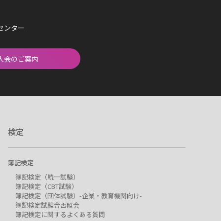
済センター
入会のご案内
検定
簿記検定
簿記検定（統一試験）
簿記検定（CBT試験）
簿記検定（団体試験）-企業・教育機関向け-
簿記検定試験合否照会
簿記検定に関するよくある質問