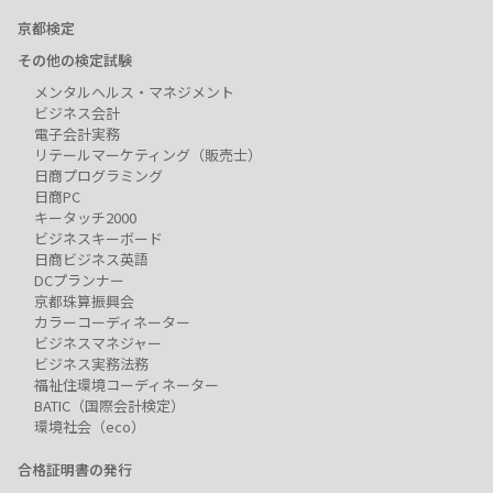
京都検定
その他の検定試験
メンタルヘルス・マネジメント
ビジネス会計
電子会計実務
リテールマーケティング（販売士）
日商プログラミング
日商PC
キータッチ2000
ビジネスキーボード
日商ビジネス英語
DCプランナー
京都珠算振興会
カラーコーディネーター
ビジネスマネジャー
ビジネス実務法務
福祉住環境コーディネーター
BATIC（国際会計検定）
環境社会（eco）
合格証明書の発行