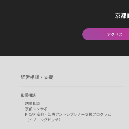
京都
アクセス
経営相談・支援
創業相談
創業相談
京都スタサポ
K-CAP 京都・知恵アントレプレナー支援プログラム
（イブニングピッチ）