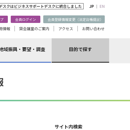
トデスクは
ビジネスサポートデスクに統合しました
JP ｜
EN
プ
会員ログイン
会員登録情報変更（法定台帳提出）
用情報
貸会議室のご案内
アクセス
お問い合わせ
地域振興・要望・調査
目的で探す
報
サイト内検索