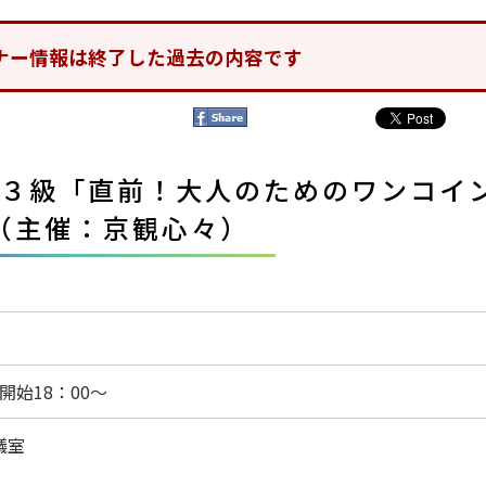
ナー情報は終了した過去の内容です
３級「直前！大人のためのワンコイ
（主催：京観心々）
付開始18：00～
議室