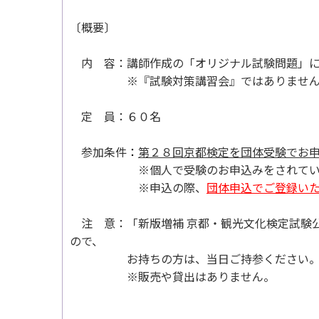
〔概要〕
内 容：講師作成の「オリジナル試験問題」に
※『試験対策講習会』ではありません。
定 員：６０名
参加条件
：
第２８回京都検定を団体受験でお
※個人で受験のお申込みをされている
※申込の際、
団体申込でご登録い
注 意：「新版増補 京都・観光文化検定試
ので、
お持ちの方は、当日ご持参ください
※販売や貸出はありません。