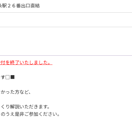
条駅２６番出口直結
受付を終了いたしました。
です
□■
なかった方など、
っくり解説いただきます。
せのうえ是非ご参加ください。