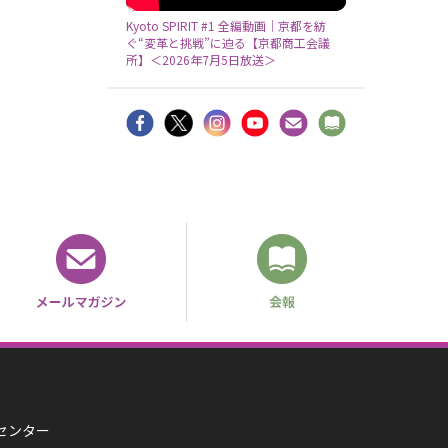
Kyoto SPIRIT #1 全編動画｜京都を紡
ぐ“変革と挑戦”に迫る【京都商工会議
所】＜2026年7月5日放送＞
済センター