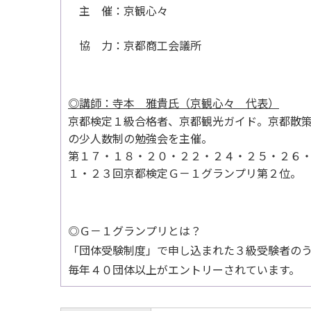
主 催：京観心々
協 力：京都商工会議所
◎講師：
寺本 雅貴氏
（京観心々 代表）
京都検定１級合格者、京都観光ガイド。京都散
の少人数制の勉強会を主催。
第１７・１８・２０・２２・２４・２５・２６
１・２３回京都検定Ｇ－１グランプリ第２位。
◎Ｇ－１グランプリとは？
「団体受験制度」で申し込まれた３級受験者の
毎年４０団体以上がエントリーされています。