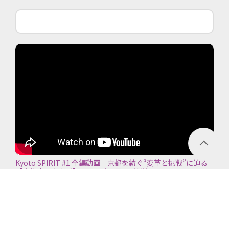
Kyoto SPIRIT #1 全編動画｜京都を紡ぐ“変革と挑戦”に迫る
【京都商工会議所】＜2026年7月5日放送＞