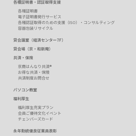
各種証明書・認証取得支援
各種証明書
電子証明書発行サービス
各種認証取得のための支援（ISO）・コンサルティング
容器包装リサイクル
貸会議室（経済センター7F）
貸会場（京・和新庵）
共済・保険
京商はんなり共済®
お得な共済・保険
共済制度お問合せ
パソコン教室
福利厚生
福利厚生充実プラン
会員ご優待文化イベント
チェンバーズカード
永年勤続優良従業員表彰