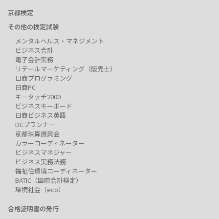
京都検定
その他の検定試験
メンタルヘルス・マネジメント
ビジネス会計
電子会計実務
リテールマーケティング（販売士）
日商プログラミング
日商PC
キータッチ2000
ビジネスキーボード
日商ビジネス英語
DCプランナー
京都珠算振興会
カラーコーディネーター
ビジネスマネジャー
ビジネス実務法務
福祉住環境コーディネーター
BATIC（国際会計検定）
環境社会（eco）
合格証明書の発行