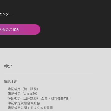
済センター
入会のご案内
検定
簿記検定
簿記検定（統一試験）
簿記検定（CBT試験）
簿記検定（団体試験）-企業・教育機関向け-
簿記検定試験合否照会
簿記検定に関するよくある質問