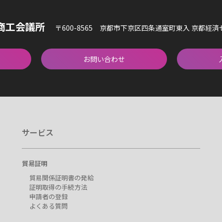
商工会議所
〒600-8565 京都市下京区四条通室町東入 京都経
お問い合わせ
サービス
貿易証明
貿易関係証明書の発給
証明取得の手続方法
申請者の登録
よくある質問