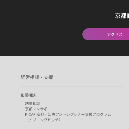
京都
アクセス
経営相談・支援
創業相談
創業相談
京都スタサポ
K-CAP 京都・知恵アントレプレナー支援プログラム
（イブニングピッチ）