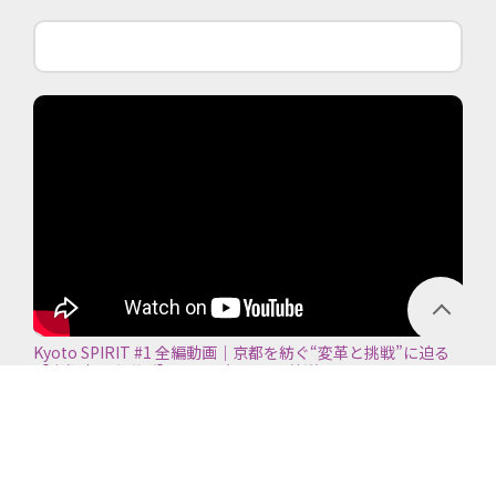
Kyoto SPIRIT #1 全編動画｜京都を紡ぐ“変革と挑戦”に迫る
【京都商工会議所】＜2026年7月5日放送＞