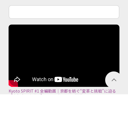
Kyoto SPIRIT #1 全編動画｜京都を紡ぐ“変革と挑戦”に迫る
【京都商工会議所】＜2026年7月5日放送＞