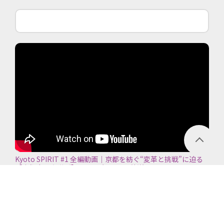
Kyoto SPIRIT #1 全編動画｜京都を紡ぐ“変革と挑戦”に迫る
【京都商工会議所】＜2026年7月5日放送＞