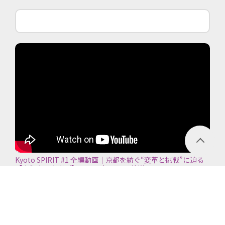
Kyoto SPIRIT #1 全編動画｜京都を紡ぐ“変革と挑戦”に迫る
【京都商工会議所】＜2026年7月5日放送＞