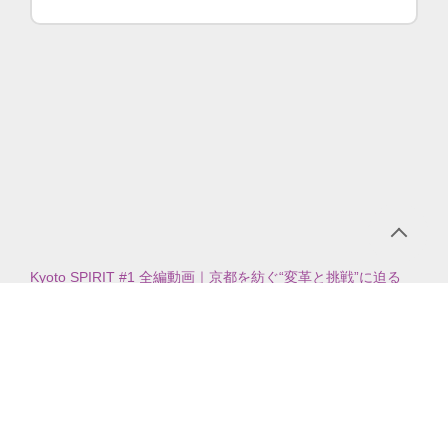
Kyoto SPIRIT #1 全編動画｜京都を紡ぐ“変革と挑戦”に迫る
【京都商工会議所】＜2026年7月5日放送＞