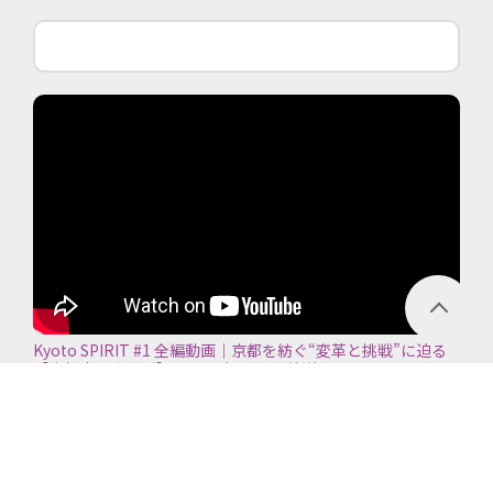
Kyoto SPIRIT #1 全編動画｜京都を紡ぐ“変革と挑戦”に迫る
【京都商工会議所】＜2026年7月5日放送＞