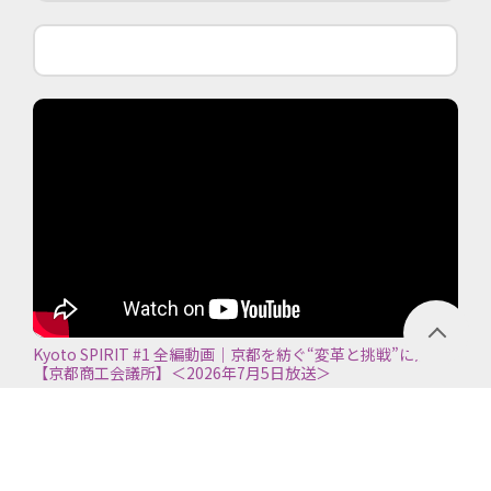
Kyoto SPIRIT #1 全編動画｜京都を紡ぐ“変革と挑戦”に迫る
【京都商工会議所】＜2026年7月5日放送＞