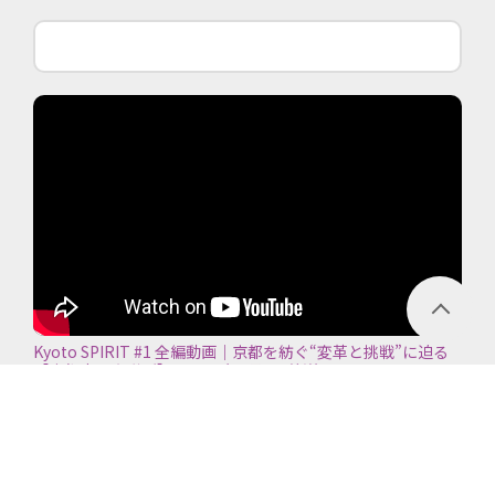
Kyoto SPIRIT #1 全編動画｜京都を紡ぐ“変革と挑戦”に迫る
【京都商工会議所】＜2026年7月5日放送＞