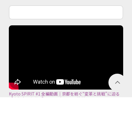
Kyoto SPIRIT #1 全編動画｜京都を紡ぐ“変革と挑戦”に迫る
【京都商工会議所】＜2026年7月5日放送＞