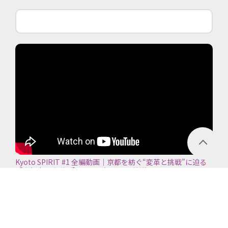
Kyoto SPIRIT #1 全編動画｜京都を紡ぐ“変革と挑戦”に迫る
【京都商工会議所】＜2026年7月5日放送＞