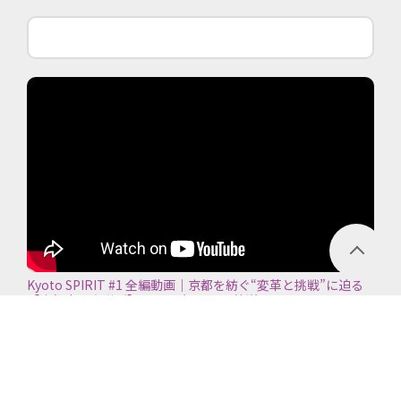
Kyoto SPIRIT #1 全編動画｜京都を紡ぐ“変革と挑戦”に迫る
【京都商工会議所】＜2026年7月5日放送＞