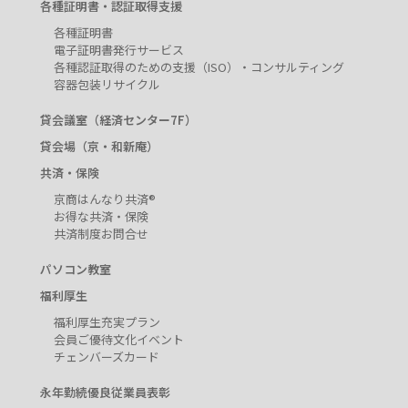
各種証明書・認証取得支援
各種証明書
電子証明書発行サービス
各種認証取得のための支援（ISO）・コンサルティング
容器包装リサイクル
貸会議室（経済センター7F）
貸会場（京・和新庵）
共済・保険
京商はんなり共済®
お得な共済・保険
共済制度お問合せ
パソコン教室
福利厚生
福利厚生充実プラン
会員ご優待文化イベント
チェンバーズカード
永年勤続優良従業員表彰