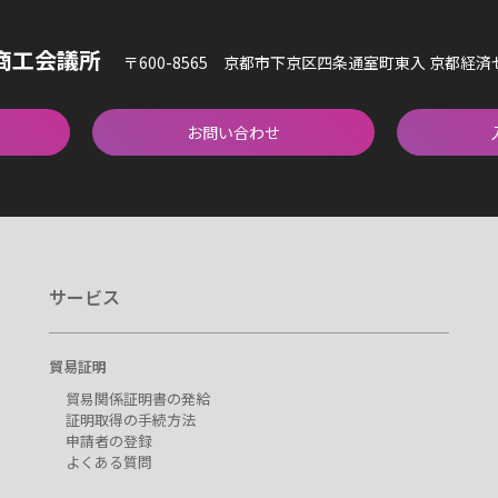
商工会議所
〒600-8565 京都市下京区四条通室町東入 京都経
お問い合わせ
サービス
貿易証明
貿易関係証明書の発給
証明取得の手続方法
申請者の登録
よくある質問