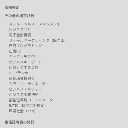
京都検定
その他の検定試験
メンタルヘルス・マネジメント
ビジネス会計
電子会計実務
リテールマーケティング（販売士）
日商プログラミング
日商PC
キータッチ2000
ビジネスキーボード
日商ビジネス英語
DCプランナー
京都珠算振興会
カラーコーディネーター
ビジネスマネジャー
ビジネス実務法務
福祉住環境コーディネーター
BATIC（国際会計検定）
環境社会（eco）
合格証明書の発行