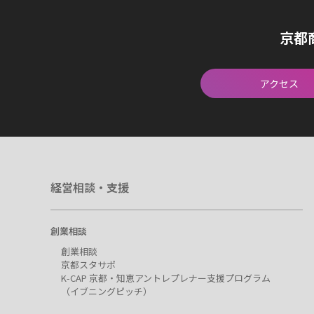
京都
アクセス
経営相談・支援
創業相談
創業相談
京都スタサポ
K-CAP 京都・知恵アントレプレナー支援プログラム
（イブニングピッチ）