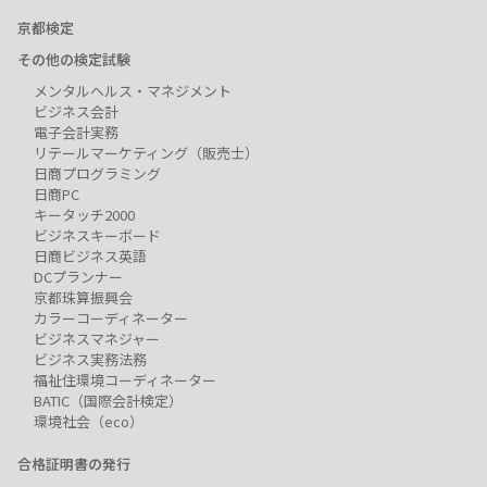
京都検定
その他の検定試験
メンタルヘルス・マネジメント
ビジネス会計
電子会計実務
リテールマーケティング（販売士）
日商プログラミング
日商PC
キータッチ2000
ビジネスキーボード
日商ビジネス英語
DCプランナー
京都珠算振興会
カラーコーディネーター
ビジネスマネジャー
ビジネス実務法務
福祉住環境コーディネーター
BATIC（国際会計検定）
環境社会（eco）
合格証明書の発行