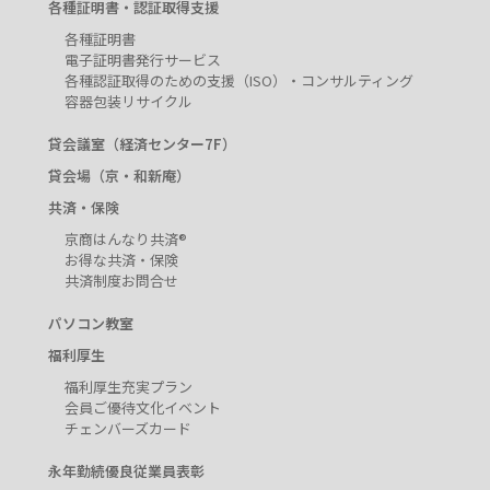
各種証明書・認証取得支援
各種証明書
電子証明書発行サービス
各種認証取得のための支援（ISO）・コンサルティング
容器包装リサイクル
貸会議室（経済センター7F）
貸会場（京・和新庵）
共済・保険
京商はんなり共済®
お得な共済・保険
共済制度お問合せ
パソコン教室
福利厚生
福利厚生充実プラン
会員ご優待文化イベント
チェンバーズカード
永年勤続優良従業員表彰