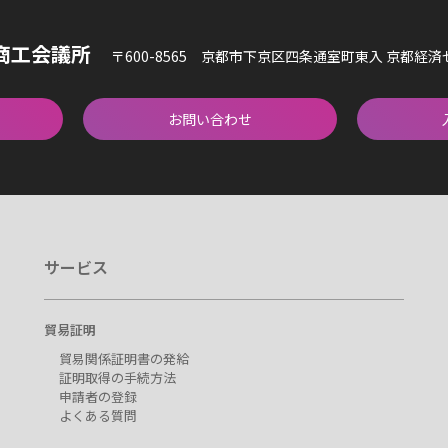
商工会議所
〒600-8565 京都市下京区四条通室町東入 京都経
お問い合わせ
サービス
貿易証明
貿易関係証明書の発給
証明取得の手続方法
申請者の登録
よくある質問