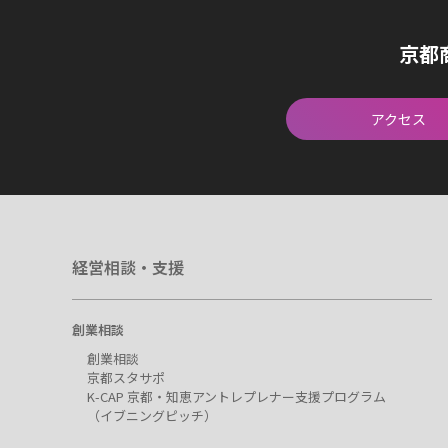
京都
アクセス
経営相談・支援
創業相談
創業相談
京都スタサポ
K-CAP 京都・知恵アントレプレナー支援プログラム
（イブニングピッチ）