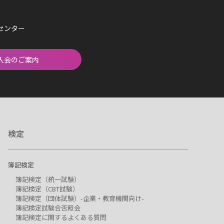
済センター
入会のご案内
検定
簿記検定
簿記検定（統一試験）
簿記検定（CBT試験）
簿記検定（団体試験）-企業・教育機関向け-
簿記検定試験合否照会
簿記検定に関するよくある質問