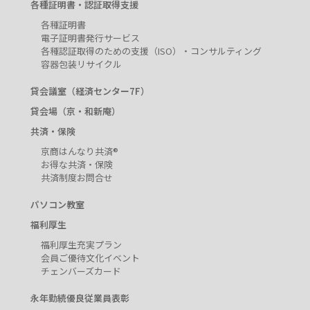
各種証明書・認証取得支援
各種証明書
電子証明書発行サービス
各種認証取得のための支援（ISO）・コンサルティング
容器包装リサイクル
貸会議室（経済センター7F）
貸会場（京・和新庵）
共済・保険
京商はんなり共済®
お得な共済・保険
共済制度お問合せ
パソコン教室
福利厚生
福利厚生充実プラン
会員ご優待文化イベント
チェンバーズカード
永年勤続優良従業員表彰