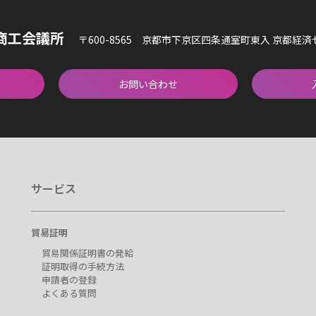
商工会議所
〒600-8565 京都市下京区四条通室町東入 京都経
お問い合わせ
サービス
貿易証明
貿易関係証明書の発給
証明取得の手続方法
申請者の登録
よくある質問