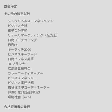
京都検定
その他の検定試験
メンタルヘルス・マネジメント
ビジネス会計
電子会計実務
リテールマーケティング（販売士）
日商プログラミング
日商PC
キータッチ2000
ビジネスキーボード
日商ビジネス英語
DCプランナー
京都珠算振興会
カラーコーディネーター
ビジネスマネジャー
ビジネス実務法務
福祉住環境コーディネーター
BATIC（国際会計検定）
環境社会（eco）
合格証明書の発行