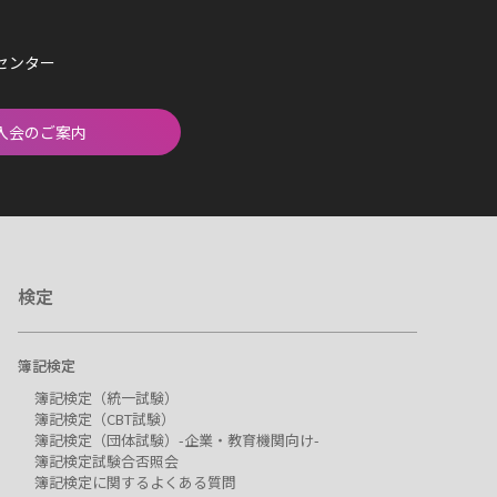
済センター
入会のご案内
検定
簿記検定
簿記検定（統一試験）
簿記検定（CBT試験）
簿記検定（団体試験）-企業・教育機関向け-
簿記検定試験合否照会
簿記検定に関するよくある質問