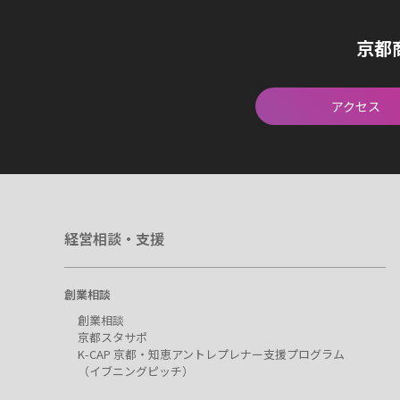
京都
アクセス
経営相談・支援
創業相談
創業相談
京都スタサポ
K-CAP 京都・知恵アントレプレナー支援プログラム
（イブニングピッチ）