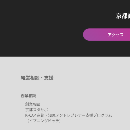
京都
アクセス
経営相談・支援
創業相談
創業相談
京都スタサポ
K-CAP 京都・知恵アントレプレナー支援プログラム
（イブニングピッチ）