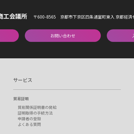
商工会議所
〒600-8565 京都市下京区四条通室町東入 京都経
お問い合わせ
サービス
貿易証明
貿易関係証明書の発給
証明取得の手続方法
申請者の登録
よくある質問