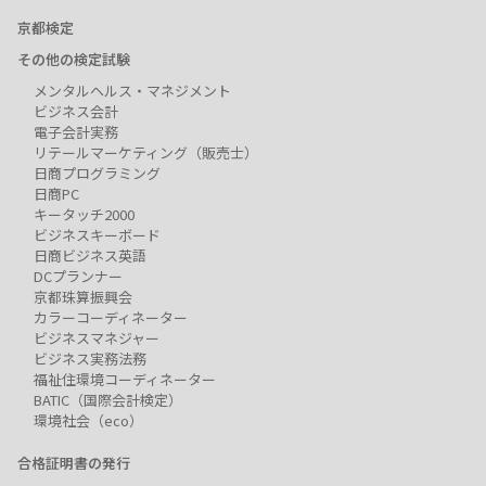
京都検定
その他の検定試験
メンタルヘルス・マネジメント
ビジネス会計
電子会計実務
リテールマーケティング（販売士）
日商プログラミング
日商PC
キータッチ2000
ビジネスキーボード
日商ビジネス英語
DCプランナー
京都珠算振興会
カラーコーディネーター
ビジネスマネジャー
ビジネス実務法務
福祉住環境コーディネーター
BATIC（国際会計検定）
環境社会（eco）
合格証明書の発行