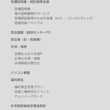
各種証明書・認証取得支援
各種証明書
電子証明書発行サービス
各種認証取得のための支援（ISO）・コンサルティング
容器包装リサイクル
貸会議室（経済センター7F）
貸会場（京・和新庵）
共済・保険
京商はんなり共済®
お得な共済・保険
共済制度お問合せ
パソコン教室
福利厚生
福利厚生充実プラン
会員ご優待文化イベント
チェンバーズカード
永年勤続優良従業員表彰