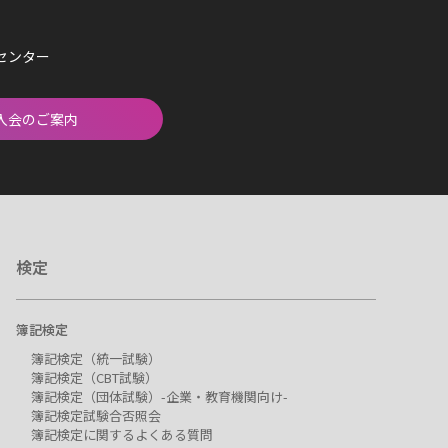
済センター
入会のご案内
検定
簿記検定
簿記検定（統一試験）
簿記検定（CBT試験）
簿記検定（団体試験）-企業・教育機関向け-
簿記検定試験合否照会
簿記検定に関するよくある質問