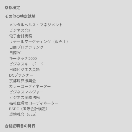
京都検定
その他の検定試験
メンタルヘルス・マネジメント
ビジネス会計
電子会計実務
リテールマーケティング（販売士）
日商プログラミング
日商PC
キータッチ2000
ビジネスキーボード
日商ビジネス英語
DCプランナー
京都珠算振興会
カラーコーディネーター
ビジネスマネジャー
ビジネス実務法務
福祉住環境コーディネーター
BATIC（国際会計検定）
環境社会（eco）
合格証明書の発行