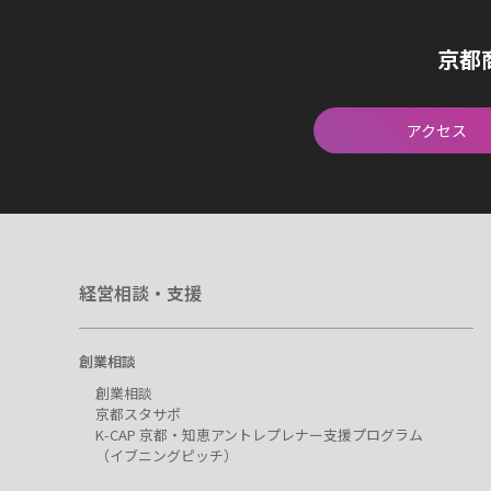
京都
アクセス
経営相談・支援
創業相談
創業相談
京都スタサポ
K-CAP 京都・知恵アントレプレナー支援プログラム
（イブニングピッチ）