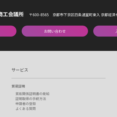
商工会議所
〒600-8565 京都市下京区四条通室町東入 京都経
お問い合わせ
サービス
貿易証明
貿易関係証明書の発給
証明取得の手続方法
申請者の登録
よくある質問