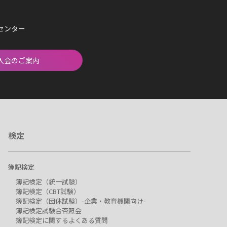
済センター
入会のご案内
検定
簿記検定
簿記検定（統一試験）
簿記検定（CBT試験）
簿記検定（団体試験）-企業・教育機関向け-
簿記検定試験合否照会
簿記検定に関するよくある質問