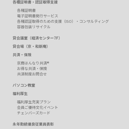
各種証明書・認証取得支援
各種証明書
電子証明書発行サービス
各種認証取得のための支援（ISO）・コンサルティング
容器包装リサイクル
貸会議室（経済センター7F）
貸会場（京・和新庵）
共済・保険
京商はんなり共済®
お得な共済・保険
共済制度お問合せ
パソコン教室
福利厚生
福利厚生充実プラン
会員ご優待文化イベント
チェンバーズカード
永年勤続優良従業員表彰