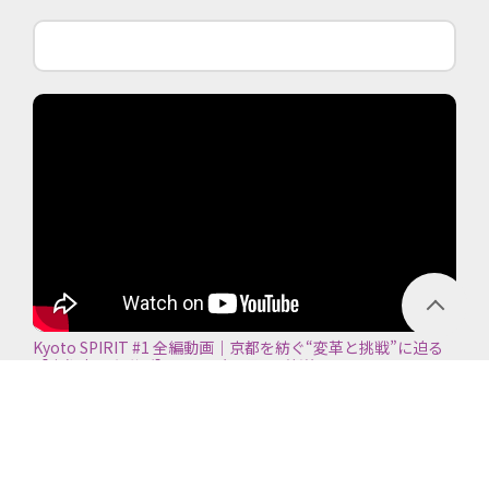
Kyoto SPIRIT #1 全編動画｜京都を紡ぐ“変革と挑戦”に迫る
【京都商工会議所】＜2026年7月5日放送＞