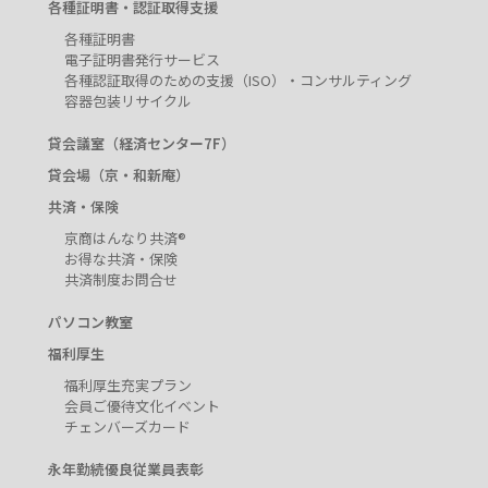
各種証明書・認証取得支援
各種証明書
電子証明書発行サービス
各種認証取得のための支援（ISO）・コンサルティング
容器包装リサイクル
貸会議室（経済センター7F）
貸会場（京・和新庵）
共済・保険
京商はんなり共済®
お得な共済・保険
共済制度お問合せ
パソコン教室
福利厚生
福利厚生充実プラン
会員ご優待文化イベント
チェンバーズカード
永年勤続優良従業員表彰