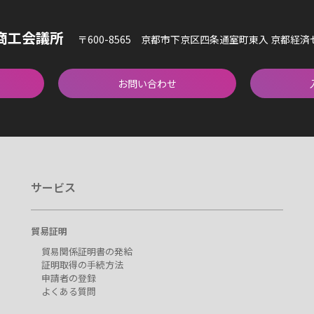
商工会議所
〒600-8565 京都市下京区四条通室町東入 京都経
お問い合わせ
サービス
貿易証明
貿易関係証明書の発給
証明取得の手続方法
申請者の登録
よくある質問