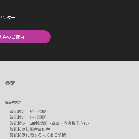
済センター
入会のご案内
検定
簿記検定
簿記検定（統一試験）
簿記検定（CBT試験）
簿記検定（団体試験）-企業・教育機関向け-
簿記検定試験合否照会
簿記検定に関するよくある質問