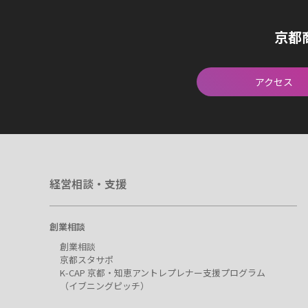
京都
アクセス
経営相談・支援
創業相談
創業相談
京都スタサポ
K-CAP 京都・知恵アントレプレナー支援プログラム
（イブニングピッチ）