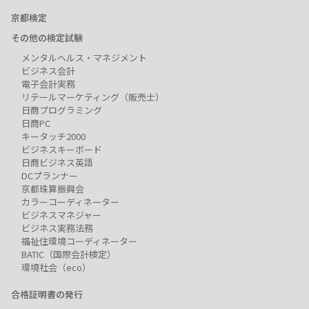
京都検定
その他の検定試験
メンタルヘルス・マネジメント
ビジネス会計
電子会計実務
リテールマーケティング（販売士）
日商プログラミング
日商PC
キータッチ2000
ビジネスキーボード
日商ビジネス英語
DCプランナー
京都珠算振興会
カラーコーディネーター
ビジネスマネジャー
ビジネス実務法務
福祉住環境コーディネーター
BATIC（国際会計検定）
環境社会（eco）
合格証明書の発行