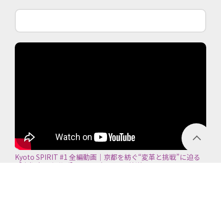
Kyoto SPIRIT #1 全編動画｜京都を紡ぐ“変革と挑戦”に迫る
【京都商工会議所】＜2026年7月5日放送＞