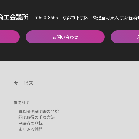
商工会議所
〒600-8565 京都市下京区四条通室町東入 京都経
お問い合わせ
サービス
貿易証明
貿易関係証明書の発給
証明取得の手続方法
申請者の登録
よくある質問