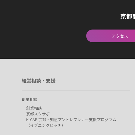
京都
アクセス
経営相談・支援
創業相談
創業相談
京都スタサポ
K-CAP 京都・知恵アントレプレナー支援プログラム
（イブニングピッチ）