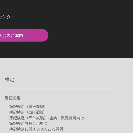
済センター
入会のご案内
検定
簿記検定
簿記検定（統一試験）
簿記検定（CBT試験）
簿記検定（団体試験）-企業・教育機関向け-
簿記検定試験合否照会
簿記検定に関するよくある質問