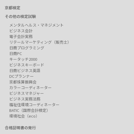
京都検定
その他の検定試験
メンタルヘルス・マネジメント
ビジネス会計
電子会計実務
リテールマーケティング（販売士）
日商プログラミング
日商PC
キータッチ2000
ビジネスキーボード
日商ビジネス英語
DCプランナー
京都珠算振興会
カラーコーディネーター
ビジネスマネジャー
ビジネス実務法務
福祉住環境コーディネーター
BATIC（国際会計検定）
環境社会（eco）
合格証明書の発行