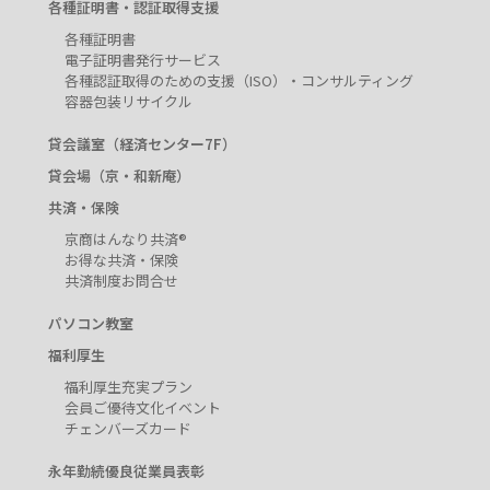
各種証明書・認証取得支援
各種証明書
電子証明書発行サービス
各種認証取得のための支援（ISO）・コンサルティング
容器包装リサイクル
貸会議室（経済センター7F）
貸会場（京・和新庵）
共済・保険
京商はんなり共済®
お得な共済・保険
共済制度お問合せ
パソコン教室
福利厚生
福利厚生充実プラン
会員ご優待文化イベント
チェンバーズカード
永年勤続優良従業員表彰