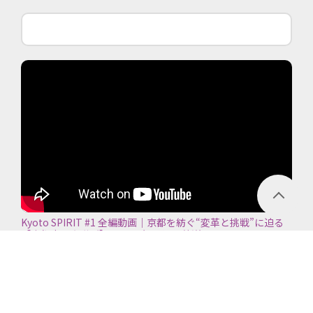
Kyoto SPIRIT #1 全編動画｜京都を紡ぐ“変革と挑戦”に迫る
【京都商工会議所】＜2026年7月5日放送＞