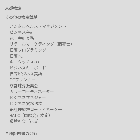
京都検定
その他の検定試験
メンタルヘルス・マネジメント
ビジネス会計
電子会計実務
リテールマーケティング（販売士）
日商プログラミング
日商PC
キータッチ2000
ビジネスキーボード
日商ビジネス英語
DCプランナー
京都珠算振興会
カラーコーディネーター
ビジネスマネジャー
ビジネス実務法務
福祉住環境コーディネーター
BATIC（国際会計検定）
環境社会（eco）
合格証明書の発行