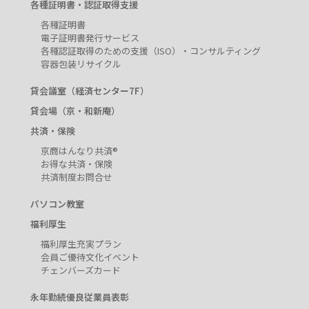
各種証明書・認証取得支援
各種証明書
電子証明書発行サービス
各種認証取得のための支援（ISO）・コンサルティング
容器包装リサイクル
貸会議室（経済センター7F）
貸会場（京・和新庵）
共済・保険
京商はんなり共済®
お得な共済・保険
共済制度お問合せ
パソコン教室
福利厚生
福利厚生充実プラン
会員ご優待文化イベント
チェンバーズカード
永年勤続優良従業員表彰