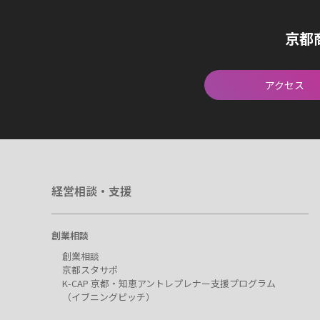
京都
アクセス
経営相談・支援
創業相談
創業相談
京都スタサポ
K-CAP 京都・知恵アントレプレナー支援プログラム
（イブニングピッチ）