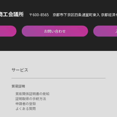
商工会議所
〒600-8565 京都市下京区四条通室町東入 京都経
お問い合わせ
サービス
貿易証明
貿易関係証明書の発給
証明取得の手続方法
申請者の登録
よくある質問