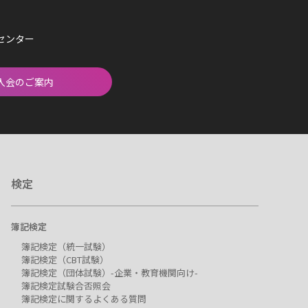
済センター
入会のご案内
検定
簿記検定
簿記検定（統一試験）
簿記検定（CBT試験）
簿記検定（団体試験）-企業・教育機関向け-
簿記検定試験合否照会
簿記検定に関するよくある質問