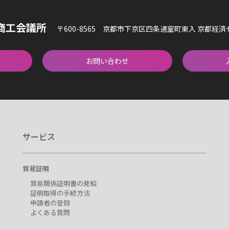
商工会議所
〒600-8565 京都市下京区四条通室町東入 京都経
お問い合わせ
サービス
貿易証明
貿易関係証明書の発給
証明取得の手続方法
申請者の登録
よくある質問