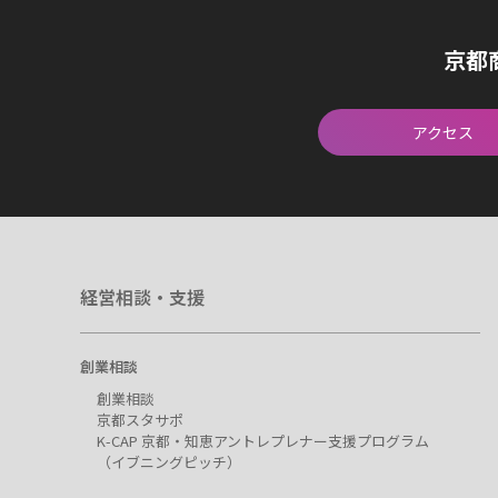
京都
アクセス
経営相談・支援
創業相談
創業相談
京都スタサポ
K-CAP 京都・知恵アントレプレナー支援プログラム
（イブニングピッチ）