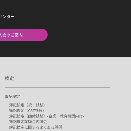
済センター
入会のご案内
検定
簿記検定
簿記検定（統一試験）
簿記検定（CBT試験）
簿記検定（団体試験）-企業・教育機関向け-
簿記検定試験合否照会
簿記検定に関するよくある質問