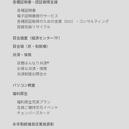
各種証明書・認証取得支援
各種証明書
電子証明書発行サービス
各種認証取得のための支援（ISO）・コンサルティング
容器包装リサイクル
貸会議室（経済センター7F）
貸会場（京・和新庵）
共済・保険
京商はんなり共済®
お得な共済・保険
共済制度お問合せ
パソコン教室
福利厚生
福利厚生充実プラン
会員ご優待文化イベント
チェンバーズカード
永年勤続優良従業員表彰