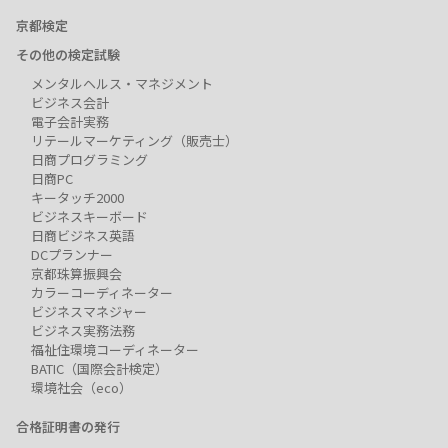
京都検定
その他の検定試験
メンタルヘルス・マネジメント
ビジネス会計
電子会計実務
リテールマーケティング（販売士）
日商プログラミング
日商PC
キータッチ2000
ビジネスキーボード
日商ビジネス英語
DCプランナー
京都珠算振興会
カラーコーディネーター
ビジネスマネジャー
ビジネス実務法務
福祉住環境コーディネーター
BATIC（国際会計検定）
環境社会（eco）
合格証明書の発行