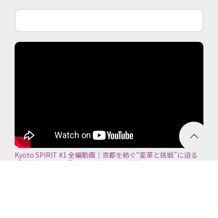
Kyoto SPIRIT #1 全編動画｜京都を紡ぐ“変革と挑戦”に迫る
【京都商工会議所】＜2026年7月5日放送＞