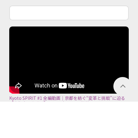
Kyoto SPIRIT #1 全編動画｜京都を紡ぐ“変革と挑戦”に迫る
【京都商工会議所】＜2026年7月5日放送＞