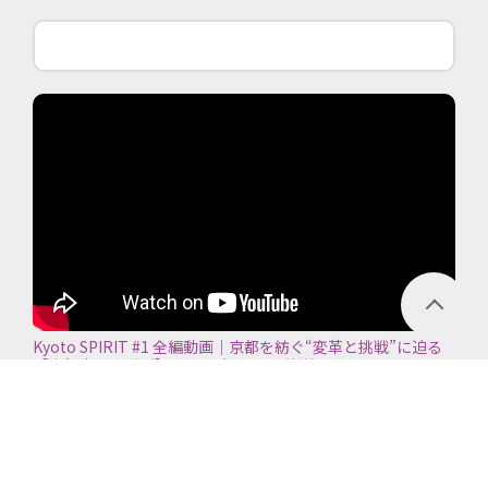
Kyoto SPIRIT #1 全編動画｜京都を紡ぐ“変革と挑戦”に迫る
【京都商工会議所】＜2026年7月5日放送＞