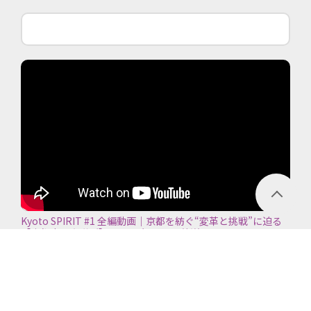
Kyoto SPIRIT #1 全編動画｜京都を紡ぐ“変革と挑戦”に迫る
【京都商工会議所】＜2026年7月5日放送＞