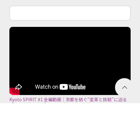
Kyoto SPIRIT #1 全編動画｜京都を紡ぐ“変革と挑戦”に迫る
【京都商工会議所】＜2026年7月5日放送＞