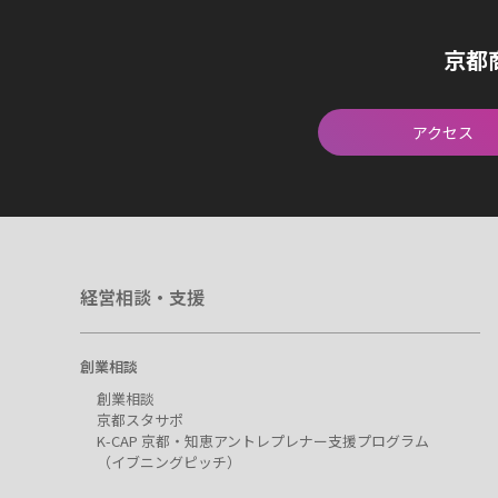
京都
アクセス
経営相談・支援
創業相談
創業相談
京都スタサポ
K-CAP 京都・知恵アントレプレナー支援プログラム
（イブニングピッチ）