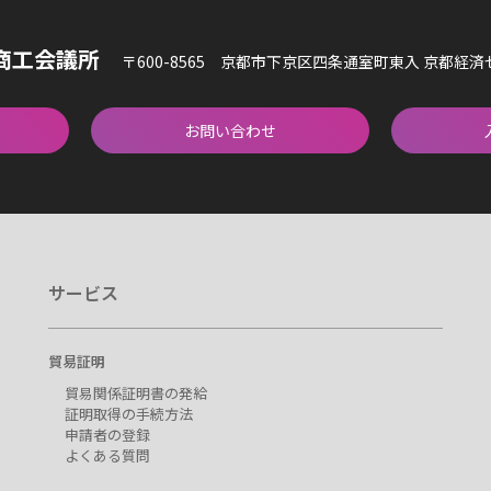
商工会議所
〒600-8565 京都市下京区四条通室町東入 京都経
お問い合わせ
サービス
貿易証明
貿易関係証明書の発給
証明取得の手続方法
申請者の登録
よくある質問