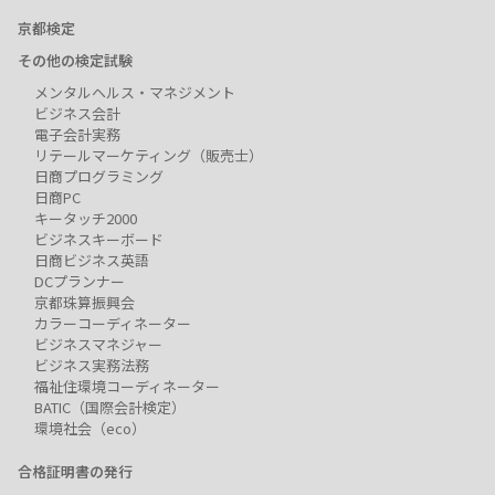
京都検定
その他の検定試験
メンタルヘルス・マネジメント
ビジネス会計
電子会計実務
リテールマーケティング（販売士）
日商プログラミング
日商PC
キータッチ2000
ビジネスキーボード
日商ビジネス英語
DCプランナー
京都珠算振興会
カラーコーディネーター
ビジネスマネジャー
ビジネス実務法務
福祉住環境コーディネーター
BATIC（国際会計検定）
環境社会（eco）
合格証明書の発行