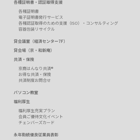
各種証明書・認証取得支援
各種証明書
電子証明書発行サービス
各種認証取得のための支援（ISO）・コンサルティング
容器包装リサイクル
貸会議室（経済センター7F）
貸会場（京・和新庵）
共済・保険
京商はんなり共済®
お得な共済・保険
共済制度お問合せ
パソコン教室
福利厚生
福利厚生充実プラン
会員ご優待文化イベント
チェンバーズカード
永年勤続優良従業員表彰