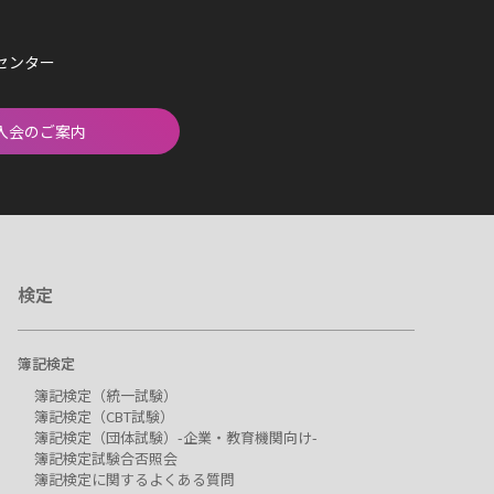
済センター
入会のご案内
検定
簿記検定
簿記検定（統一試験）
簿記検定（CBT試験）
簿記検定（団体試験）-企業・教育機関向け-
簿記検定試験合否照会
簿記検定に関するよくある質問