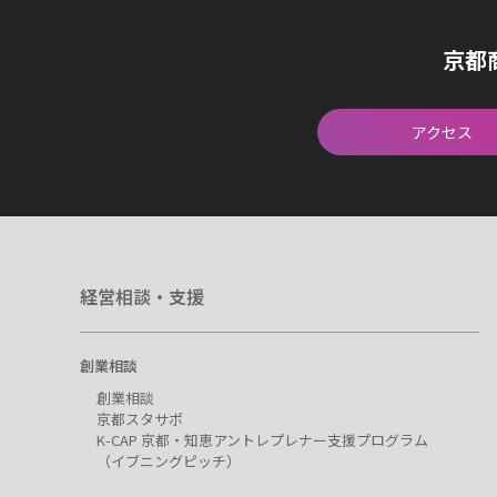
京都
アクセス
経営相談・支援
創業相談
創業相談
京都スタサポ
K-CAP 京都・知恵アントレプレナー支援プログラム
（イブニングピッチ）