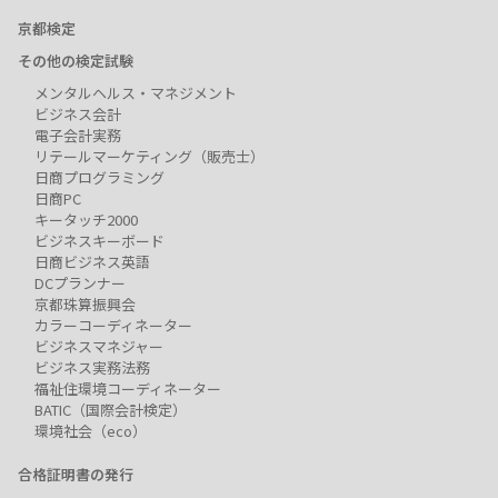
京都検定
その他の検定試験
メンタルヘルス・マネジメント
ビジネス会計
電子会計実務
リテールマーケティング（販売士）
日商プログラミング
日商PC
キータッチ2000
ビジネスキーボード
日商ビジネス英語
DCプランナー
京都珠算振興会
カラーコーディネーター
ビジネスマネジャー
ビジネス実務法務
福祉住環境コーディネーター
BATIC（国際会計検定）
環境社会（eco）
合格証明書の発行