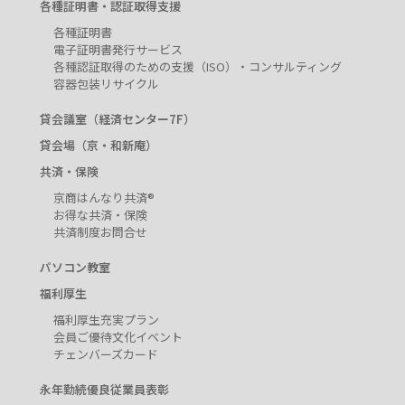
各種証明書・認証取得支援
各種証明書
電子証明書発行サービス
各種認証取得のための支援（ISO）・コンサルティング
容器包装リサイクル
貸会議室（経済センター7F）
貸会場（京・和新庵）
共済・保険
京商はんなり共済®
お得な共済・保険
共済制度お問合せ
パソコン教室
福利厚生
福利厚生充実プラン
会員ご優待文化イベント
チェンバーズカード
永年勤続優良従業員表彰