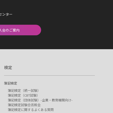
済センター
入会のご案内
検定
簿記検定
簿記検定（統一試験）
簿記検定（CBT試験）
簿記検定（団体試験）-企業・教育機関向け-
簿記検定試験合否照会
簿記検定に関するよくある質問