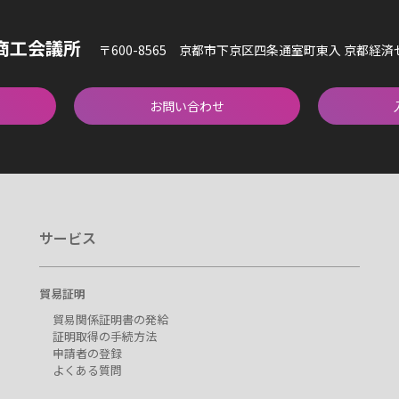
商工会議所
〒600-8565 京都市下京区四条通室町東入 京都経
お問い合わせ
サービス
貿易証明
貿易関係証明書の発給
証明取得の手続方法
申請者の登録
よくある質問