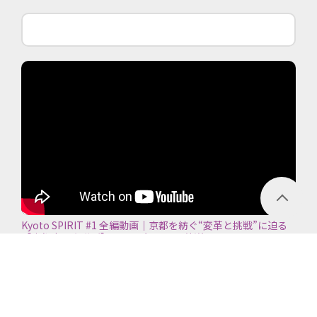
Kyoto SPIRIT #1 全編動画｜京都を紡ぐ“変革と挑戦”に迫る
【京都商工会議所】＜2026年7月5日放送＞