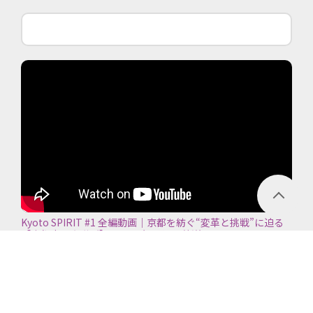
Kyoto SPIRIT #1 全編動画｜京都を紡ぐ“変革と挑戦”に迫る
【京都商工会議所】＜2026年7月5日放送＞