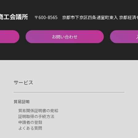
商工会議所
〒600-8565 京都市下京区四条通室町東入 京都経
お問い合わせ
サービス
貿易証明
貿易関係証明書の発給
証明取得の手続方法
申請者の登録
よくある質問