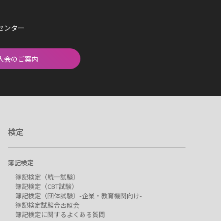
済センター
入会のご案内
検定
簿記検定
簿記検定（統一試験）
簿記検定（CBT試験）
簿記検定（団体試験）-企業・教育機関向け-
簿記検定試験合否照会
簿記検定に関するよくある質問