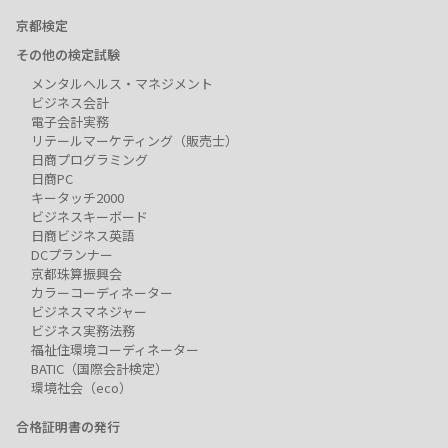
京都検定
その他の検定試験
メンタルヘルス・マネジメント
ビジネス会計
電子会計実務
リテールマーケティング（販売士）
日商プログラミング
日商PC
キータッチ2000
ビジネスキーボード
日商ビジネス英語
DCプランナー
京都珠算振興会
カラーコーディネーター
ビジネスマネジャー
ビジネス実務法務
福祉住環境コーディネーター
BATIC（国際会計検定）
環境社会（eco）
合格証明書の発行