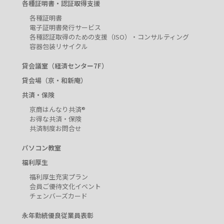
各種証明書・認証取得支援
各種証明書
電子証明書発行サービス
各種認証取得のための支援（ISO）・コンサルティング
容器包装リサイクル
貸会議室（経済センター7F）
貸会場（京・和新庵）
共済・保険
京商はんなり共済®
お得な共済・保険
共済制度お問合せ
パソコン教室
福利厚生
福利厚生充実プラン
会員ご優待文化イベント
チェンバーズカード
永年勤続優良従業員表彰