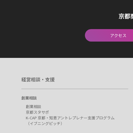
京都
アクセス
経営相談・支援
創業相談
創業相談
京都スタサポ
K-CAP 京都・知恵アントレプレナー支援プログラム
（イブニングピッチ）