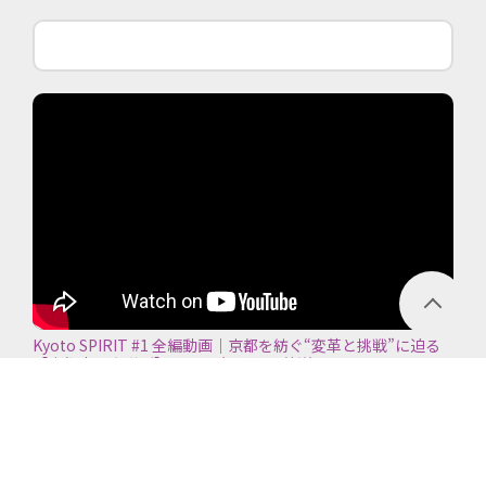
Kyoto SPIRIT #1 全編動画｜京都を紡ぐ“変革と挑戦”に迫る
【京都商工会議所】＜2026年7月5日放送＞