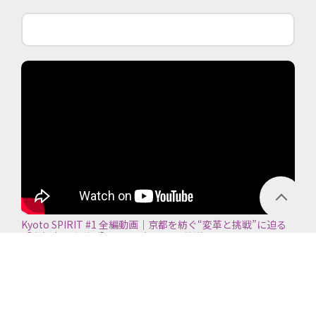
Kyoto SPIRIT #1 全編動画｜京都を紡ぐ“変革と挑戦”に迫る
【京都商工会議所】＜2026年7月5日放送＞