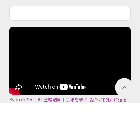
Kyoto SPIRIT #1 全編動画｜京都を紡ぐ“変革と挑戦”に迫る
【京都商工会議所】＜2026年7月5日放送＞