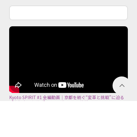
Kyoto SPIRIT #1 全編動画｜京都を紡ぐ“変革と挑戦”に迫る
【京都商工会議所】＜2026年7月5日放送＞