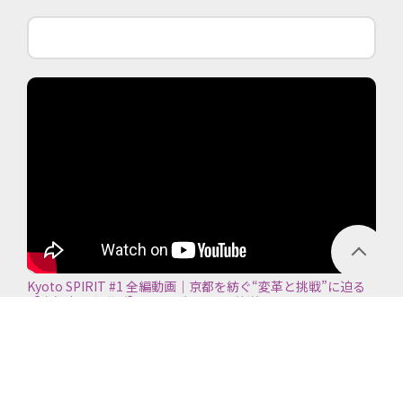
Kyoto SPIRIT #1 全編動画｜京都を紡ぐ“変革と挑戦”に迫る
【京都商工会議所】＜2026年7月5日放送＞